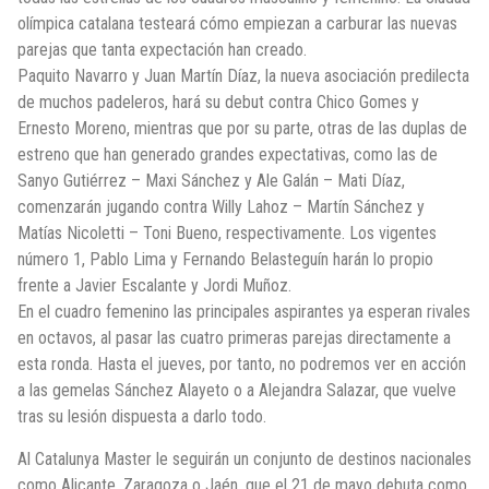
olímpica catalana testeará cómo empiezan a carburar las nuevas
parejas que tanta expectación han creado.
Paquito Navarro y Juan Martín Díaz, la nueva asociación predilecta
de muchos padeleros, hará su debut contra Chico Gomes y
Ernesto Moreno, mientras que por su parte, otras de las duplas de
estreno que han generado grandes expectativas, como las de
Sanyo Gutiérrez – Maxi Sánchez y Ale Galán – Mati Díaz,
comenzarán jugando contra Willy Lahoz – Martín Sánchez y
Matías Nicoletti – Toni Bueno, respectivamente. Los vigentes
número 1, Pablo Lima y Fernando Belasteguín harán lo propio
frente a Javier Escalante y Jordi Muñoz.
En el cuadro femenino las principales aspirantes ya esperan rivales
en octavos, al pasar las cuatro primeras parejas directamente a
esta ronda. Hasta el jueves, por tanto, no podremos ver en acción
a las gemelas Sánchez Alayeto o a Alejandra Salazar, que vuelve
tras su lesión dispuesta a darlo todo.
Al Catalunya Master le seguirán un conjunto de destinos nacionales
como Alicante, Zaragoza o Jaén, que el 21 de mayo debuta como