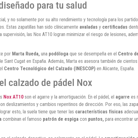
 diseñado para tu salud
al, y no solamente por su alto rendimiento y tecnología para los part
s. Estas zapatillas han sido clínicamente
avaladas
y
certificadas
dent
a supervisión, las Nox AT10 logran minimizar el riesgo de lesiones, ade
te por
Marta Rueda,
una
podóloga
que se desempeña en el
Centro de
e Sant Cugat en España. Además, Marta es asesora también de cientos 
 el
Centro Tecnológico del Calzado (INESCOP)
en Alicante, España.
el calzado de pádel Nox
as
Nox AT10
son el agarre y la amortiguación. En el pádel, el
agarre
es m
n deslizamientos y cambios repentinos de dirección. Por eso, las zapati
grar esto, la suela tiene que tener las
características físicas
adecuad
a
combinan el famoso
patrón de espiga
con
puntos,
para encontrar un