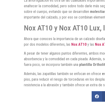
La amortiguación es otra de las cualidades importantes
enaltecer la comodidad, pero sobre todo darle más segu
sobre el cuerpo, evitando que se desarrollen
molestia
importante del calzado, y por eso se combinan elemen
Nox AT10 y Nox AT10 Lux, l
Ahora que conoces la importancia de un calzado diseñad
por dos modelos diferentes, las
Nox AT10
y las
Nox A
A pesar de tener algunos puntos diferentes, ambos m
absorbencia y la comodidad en cada pisada. Además, s
fuera poco, se incorpora también una
plantilla Ortholi
Además, las zapatillas también se enfocan en ofrece
e
piso, para reducir el riesgo de torceduras en los despl
resistencia a la abrasión y también ofrece un extra de 