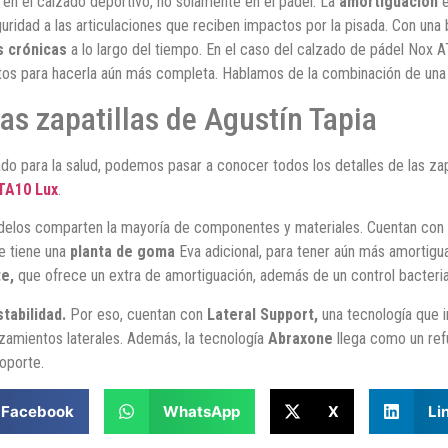
 en el calzado deportivo, no solamente en el pádel. La
amortiguación
e
ridad a las articulaciones que reciben impactos por la pisada. Con una
s crónicas
a lo largo del tiempo. En el caso del calzado de pádel Nox
tos para hacerla aún más completa. Hablamos de la combinación de un
as zapatillas de Agustín Tapia
o para la salud, podemos pasar a conocer todos los detalles de las zap
TA10 Lux
.
odelos comparten la mayoría de componentes y materiales. Cuentan con
e tiene una
planta de goma
Eva adicional, para tener aún más amortigua
te,
que ofrece un extra de amortiguación, además de un control bacteri
stabilidad.
Por eso, cuentan con
Lateral Support,
una tecnología que i
azamientos laterales. Además, la tecnología
Abraxone
llega como un refu
soporte.
Facebook
WhatsApp
X
Li