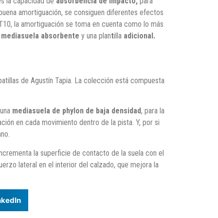
s la capacidad de
absorbencia de impacto,
para
 buena amortiguación, se consiguen diferentes efectos
 AT10, la amortiguación se toma en cuenta como lo más
a
mediasuela absorbente
y una plan
t
illa
adicional.
atillas de Agustín Tapia. La colección está compuesta
 una
mediasuela de phylon de baja densidad
, para la
ción en cada movimiento dentro de la pista. Y, por si
ano.
ncrementa la superficie de contacto de la suela con el
erzo lateral en el interior del calzado, que mejora la
nkedIn