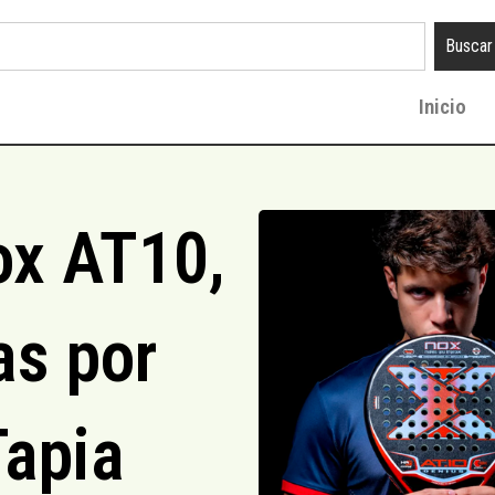
Buscar
Inicio
ox AT10,
as por
Tapia