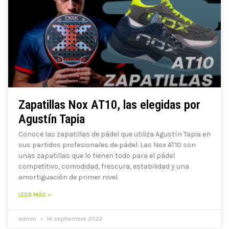
Zapatillas Nox AT10, las elegidas por
Agustín Tapia
Conoce las zapatillas de pádel que utiliza Agustín Tapia en
sus partidos profesionales de pádel. Las Nox AT10 son
unas zapatillas que lo tienen todo para el pádel
competitivo, comodidad, frescura, estabilidad y una
amortiguación de primer nivel.
LEER MÁS »
admin
14 septiembre 2022