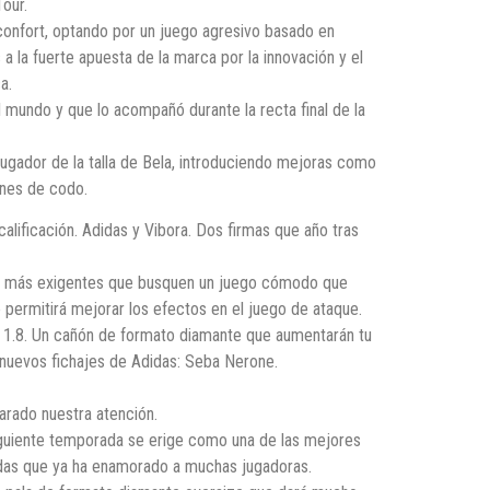
our.
confort, optando por un juego agresivo basado en
a la fuerte apuesta de la marca por la innovación y el
a.
l mundo y que lo acompañó durante la recta final de la
jugador de la talla de Bela, introduciendo mejoras como
ones de codo.
lificación. Adidas y Vibora. Dos firmas que año tras
ores más exigentes que busquen un juego cómodo que
 permitirá mejorar los efectos en el juego de ataque.
k 1.8. Un cañón de formato diamante que aumentarán tu
s nuevos fichajes de Adidas: Seba Nerone.
arado nuestra atención.
iguiente temporada se erige como una de las mejores
didas que ya ha enamorado a muchas jugadoras.