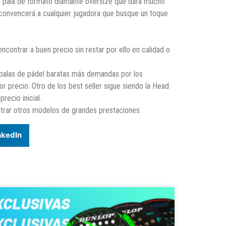
a pala de formato diamante oversize que dará mucho
a convencerá a cualquier jugadora que busque un toque
contrar a buen precio sin restar por ello en calidad o
 palas de pádel baratas más demandas por los
 precio. Otro de los best seller sigue siendo la Head
ecio inicial.
ntrar otros modelos de grandes prestaciones.
nkedIn