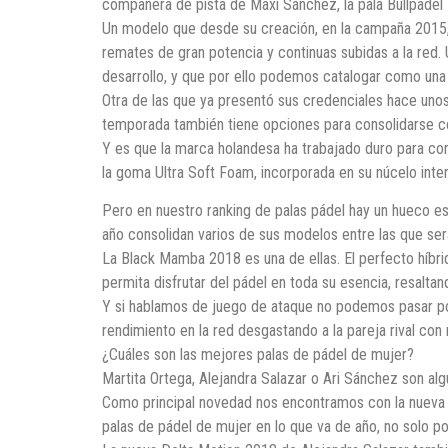
compañera de pista de Maxi Sánchez, la pala Bullpadel 
Un modelo que desde su creación, en la campaña 2015, 
remates de gran potencia y continuas subidas a la red. 
desarrollo, y que por ello podemos catalogar como una 
Otra de las que ya presentó sus credenciales hace unos 
temporada también tiene opciones para consolidarse c
Y es que la marca holandesa ha trabajado duro para con
la goma Ultra Soft Foam, incorporada en su núcelo int
Pero en nuestro ranking de palas pádel hay un hueco es
año consolidan varios de sus modelos entre las que ser
La Black Mamba 2018 es una de ellas. El perfecto híbri
permita disfrutar del pádel en toda su esencia, resalta
Y si hablamos de juego de ataque no podemos pasar por
rendimiento en la red desgastando a la pareja rival con
¿Cuáles son las mejores palas de pádel de mujer?
Martita Ortega, Alejandra Salazar o Ari Sánchez son al
Como principal novedad nos encontramos con la nueva 
palas de pádel de mujer en lo que va de año, no solo 