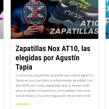
Zapatillas Nox AT10, las
elegidas por Agustín
Tapia
Conoce las zapatillas de pádel que utiliza Agustín
Tapia en sus partidos profesionales de pádel. Las
Nox AT10 son unas zapatillas que lo tienen todo
para el pádel competitivo, comodidad, frescura,
estabilidad y una amortiguación de primer nivel.
LEER MÁS »