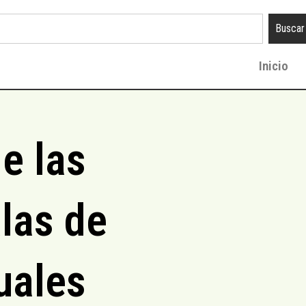
Buscar
Inicio
e las
las de
uales