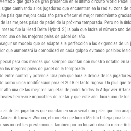
Vertex 2 que gozó de gran presencia en el último circuito World Padel T
sigue cautivando a los jugadores que encuentran en la red su zona de 
Una pala que mejora cada año para ofrecer el mejor rendimiento gracias 
de las mejores palas de pádel de la próxima temporada. Pero no la únic
meses fue la Head Delta Hybrid. Sí, la pala que lucirá el número uno de
omo una de las mejores palas de pádel del año.
seguir un modelo que se adapte a la perfección a las exigencias de un 
erior que aumentará la comodidad en cada golpeo evitando posibles lesi
pecial para dos marcas que siempre cuentan con nuestro notable en la ca
án las mejores palas de pádel de la temporada.
do entre control y potencia. Una pala que hará la delicia de los jugad
ndo como única modificación para el 2018 el tacto rugoso. Un plus que te
 alto una de las mejores raquetas de pádel Adidas: la Adipower Attac
 misiles tierra-aire imposibles de restar y que este año lucirá uno de lo
gunas de las jugadores que cuentan en su arsenal con palas que han acap
Adidas Adipower Woman, el modelo que lucirá Martita Ortega para la s
por sus increíbles prestaciones, también por un logrado diseño marca A