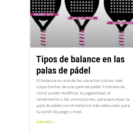
Tipos de balance en las
palas de pádel
El balance es una de las características más
importantes de una pala de pádel. Entérate de
cómo puede modificar la jugabilidad, el
rendimiento o las sensaciones, para que elijas la
pala de pádel con el balance más adecuado para
tu estilo de juego y nivel.
LEER MÁS »