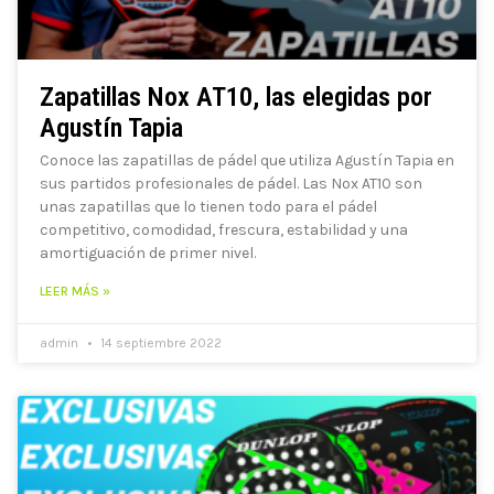
Zapatillas Nox AT10, las elegidas por
Agustín Tapia
Conoce las zapatillas de pádel que utiliza Agustín Tapia en
sus partidos profesionales de pádel. Las Nox AT10 son
unas zapatillas que lo tienen todo para el pádel
competitivo, comodidad, frescura, estabilidad y una
amortiguación de primer nivel.
LEER MÁS »
admin
14 septiembre 2022