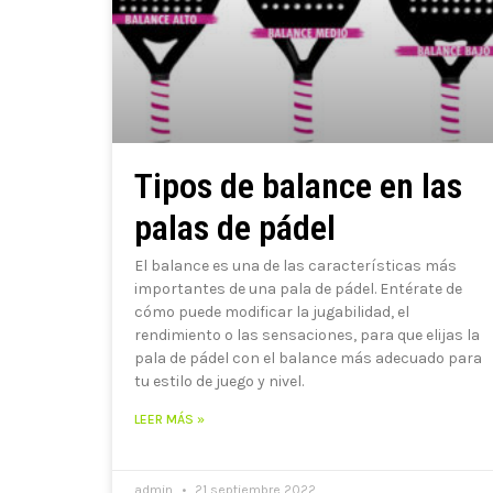
Tipos de balance en las
palas de pádel
El balance es una de las características más
importantes de una pala de pádel. Entérate de
cómo puede modificar la jugabilidad, el
rendimiento o las sensaciones, para que elijas la
pala de pádel con el balance más adecuado para
tu estilo de juego y nivel.
LEER MÁS »
admin
21 septiembre 2022