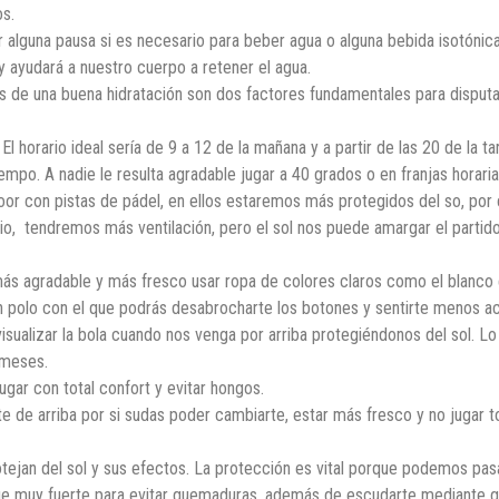
os.
alguna pausa si es necesario para beber agua o alguna bebida isotónica
y ayudará a nuestro cuerpo a retener el agua.
ás de una buena hidratación son dos factores fundamentales para disputa
 El horario ideal sería de 9 a 12 de la mañana y a partir de las 20 de la
empo. A nadie le resulta agradable jugar a 40 grados o en franjas horari
or con pistas de pádel, en ellos estaremos más protegidos del so, por c
io, tendremos más ventilación, pero el sol nos puede amargar el partido
ás agradable y más fresco usar ropa de colores claros como el blanco e
n polo con el que podrás desabrocharte los botones y sentirte menos ac
isualizar la bola cuando nos venga por arriba protegiéndonos del sol. Lo
 meses.
gar con total confort y evitar hongos.
arte de arriba por si sudas poder cambiarte, estar más fresco y no jugar
ejan del sol y sus efectos. La protección es vital porque podemos pas
ue muy fuerte para evitar quemaduras, además de escudarte mediante gor