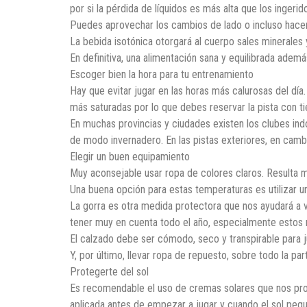
por si la pérdida de líquidos es más alta que los ingerid
Puedes aprovechar los cambios de lado o incluso hacer 
La bebida isotónica otorgará al cuerpo sales minerales 
En definitiva, una alimentación sana y equilibrada adem
Escoger bien la hora para tu entrenamiento
Hay que evitar jugar en las horas más calurosas del día.
más saturadas por lo que debes reservar la pista con ti
En muchas provincias y ciudades existen los clubes indo
de modo invernadero. En las pistas exteriores, en camb
Elegir un buen equipamiento
Muy aconsejable usar ropa de colores claros. Resulta m
Una buena opción para estas temperaturas es utilizar u
La gorra es otra medida protectora que nos ayudará a v
tener muy en cuenta todo el año, especialmente estos
El calzado debe ser cómodo, seco y transpirable para ju
Y, por último, llevar ropa de repuesto, sobre todo la p
Protegerte del sol
Es recomendable el uso de cremas solares que nos prot
aplicada antes de empezar a jugar y cuando el sol peg