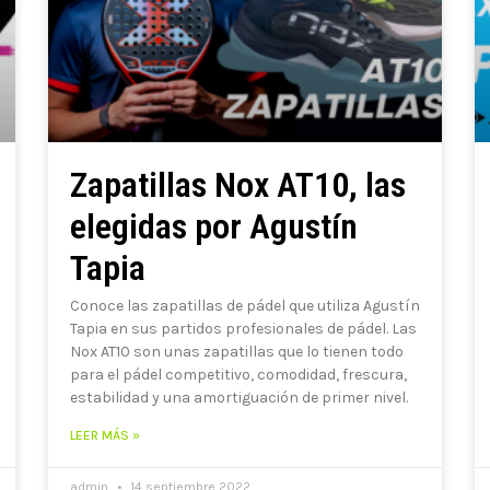
Zapatillas Nox AT10, las
elegidas por Agustín
Tapia
Conoce las zapatillas de pádel que utiliza Agustín
Tapia en sus partidos profesionales de pádel. Las
Nox AT10 son unas zapatillas que lo tienen todo
para el pádel competitivo, comodidad, frescura,
estabilidad y una amortiguación de primer nivel.
LEER MÁS »
admin
14 septiembre 2022